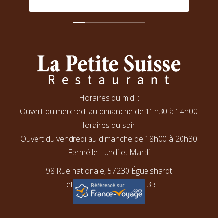
Der Service ist sehr gut und freundlich. Man
prof
kann ein kleines Häuschen extra anmieten
bien
und dort mit Freunden bei Raclette oder
chez
Fondue feiern. Eine großartige Idee. Wir
de r
werden auf jeden Fall wiederkommen.
Horaires du midi :
Ouvert du mercredi au dimanche de 11h30 à 14h00
Horaires du soir :
Ouvert du vendredi au dimanche de 18h00 à 20h30
Fermé le Lundi et Mardi
98 Rue nationale, 57230 Éguelshardt
Téléphone : 03 87 06 15 33