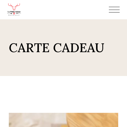
Skip
to
the
content
CARTE CADEAU